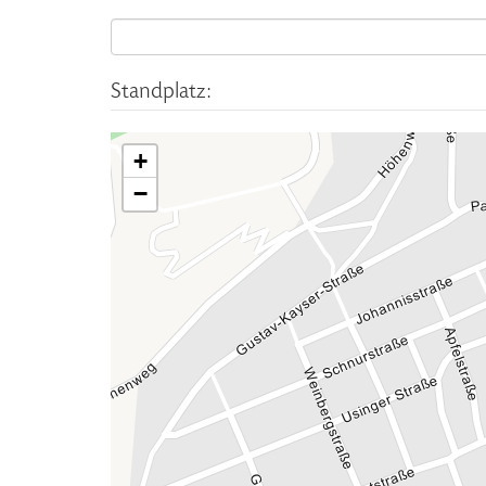
Standplatz:
+
−