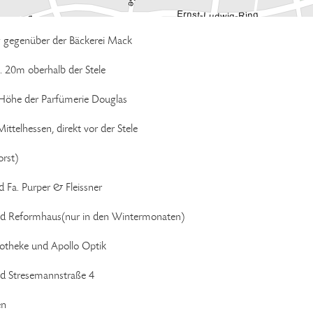
g gegenüber der Bäckerei Mack
. 20m oberhalb der Stele
n Höhe der Parfümerie Douglas
ttelhessen, direkt vor der Stele
orst)
 Fa. Purper & Fleissner
und Reformhaus(nur in den Wintermonaten)
potheke und Apollo Optik
nd Stresemannstraße 4
en