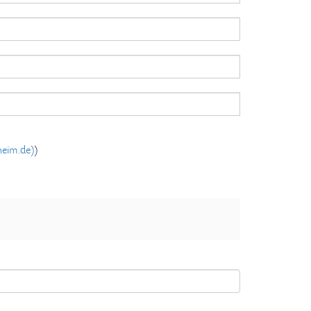
heim.de)
)